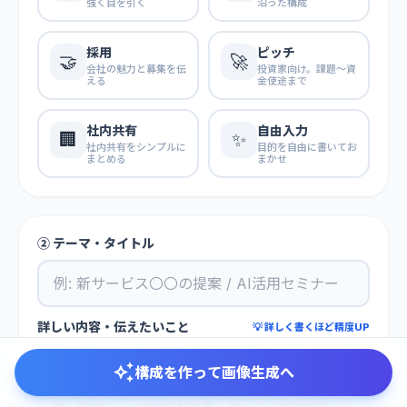
強く目を引く
沿った構成
採用
ピッチ
🤝
🚀
会社の魅力と募集を伝
投資家向け。課題〜資
える
金使途まで
社内共有
自由入力
🏢
✨
社内共有をシンプルに
目的を自由に書いてお
まとめる
まかせ
② テーマ・タイトル
詳しい内容・伝えたいこと
💡 詳しく書くほど精度UP
auto_awesome
構成を作って画像生成へ