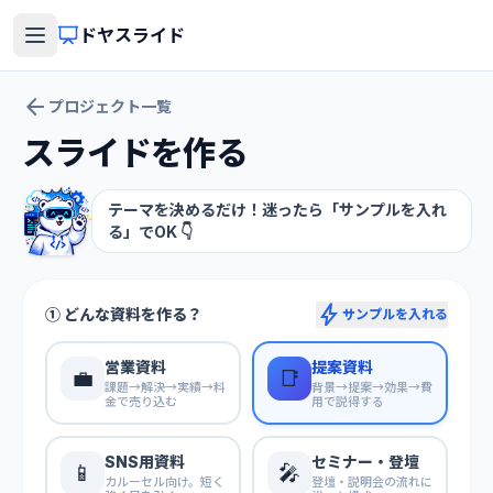
ドヤスライド
arrow_back
プロジェクト一覧
スライドを作る
テーマを決めるだけ！迷ったら「サンプルを入れ
る」でOK 👇
bolt
① どんな資料を作る？
サンプルを入れる
営業資料
提案資料
💼
📑
課題→解決→実績→料
背景→提案→効果→費
金で売り込む
用で説得する
SNS用資料
セミナー・登壇
📱
🎤
カルーセル向け。短く
登壇・説明会の流れに