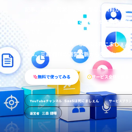
記事、広告、営業、人事、勤怠、資料から、
ドヤマーケAIは、実験で終わらせず実務で使
ルです。
YouTubeチャンネル「SaaSは死にまし
スタ、三森 捷暉の運営文脈から生まれていま
無料で使ってみる
サービス全体を見る
SaaSは死にましぇん
YouTubeチャンネル
サービスブラン
三森 捷暉
運営者