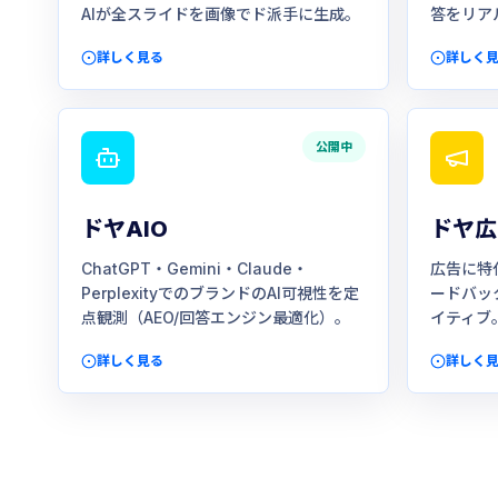
AIが全スライドを画像でド派手に生成。
答をリア
詳しく見る
詳しく
公開中
ドヤAIO
ドヤ広
ChatGPT・Gemini・Claude・
広告に特
PerplexityでのブランドのAI可視性を定
ードバッ
点観測（AEO/回答エンジン最適化）。
イティブ
詳しく見る
詳しく