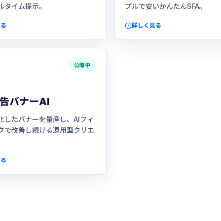
ルタイム提示。
プルで安いかんたんSFA。
見る
詳しく見る
公開中
告バナーAI
化したバナーを量産し、AIフィ
クで改善し続ける運用型クリエ
。
見る