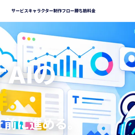
サービス
キャラクター
制作フロー
勝ち筋
料金
AIの
群。
を
前に進める。