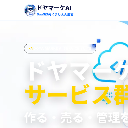
ドヤマーケAI
SaaSは死にましぇん運営
DOYA MARKE AI SERVICE SUITE
ドヤマーケ
サービス
作る・売る・管理