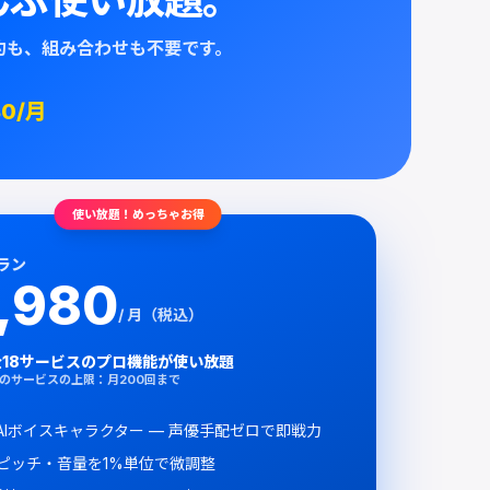
んぶ使い放題。
約も、組み合わせも不要です。
80
/月
使い放題！めっちゃお得
ラン
,980
/ 月（税込）
全
18
サービスのプロ機能が使い放題
のサービスの上限：
月200回まで
のAIボイスキャラクター — 声優手配ゼロで即戦力
ピッチ・音量を1%単位で微調整