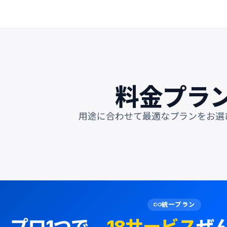
料金プラ
用途に合わせて最適なプランをお選
all_inclusive
統一プラン